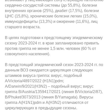
сердечно-сосудистой системы (до 55,8%), болезни
внутренних органов (25%), диабет (17,5%), болезни
ЦНС (15,8%), хронические болезни легких (15,0%),
иммунодефициты (13,3%) и ожирение (11,6%), лиц
старшего возраста.
В целях подготовки к предстоящему эпидемическому
сезону 2023-2024 гг. в крае запланировано привить
против гриппа не менее 1,5 млн. человек (60 % от
совокупного населения).
В предстоящий эпидемический сезон 2023-2024 гг. по
данным ВОЗ ожидается циркуляция следующих
штаммов вируса гриппа: вирус, подобный
А/Victoria/4897/2022 (H1N1)pdm;
A/Darwin/9/2021(H3N2) – подобный вирус; вирус
гриппа В/Austria/1359417/2021 (линия В/Victoria/2/87),
B/Phuket/3073/2013 (линия B/Yamagata). Вирусы
гриппа А(H1N1)pdm и А(H3N2) отличаются от
циркулирующих в предыдущие сезоны.