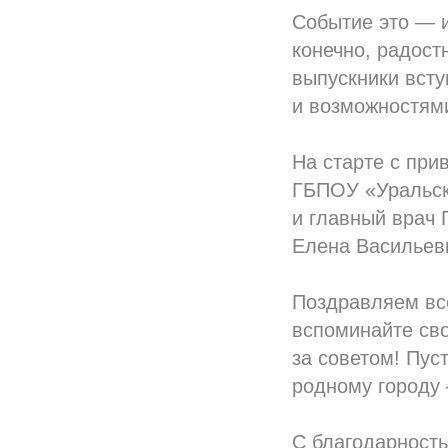
Событие это — и
конечно, радост
выпускники вст
и возможностям
На старте с при
ГБПОУ «Уральск
и главный врач 
Елена Васильев
Поздравляем все
вспоминайте сво
за советом! Пус
родному городу 
С благодарность