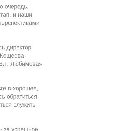
ю очередь,
тап, и наши
перспективами
сь директор
 Кощеева
 В.Г. Любимова»
те в хорошее,
сь обратиться
аться служить
» за успешное