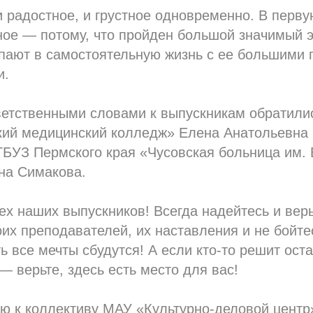
 радостное, и грустное одновременно. В перву
ное — потому, что пройден большой значимый э
упают в самостоятельную жизнь с ее большими 
и.
ветственными словами к выпускникам обратили
ий медицинский колледж» Елена Анатольевна
ГБУЗ Пермского края «Чусовская больница им.
на Симакова.
х наших выпускников! Всегда надейтесь и верь
их преподавателей, их наставления и не бойте
ть все мечты сбудутся! А если кто-то решит ост
— верьте, здесь есть место для вас!
ю к коллективу МАУ «Культурно-деловой центр