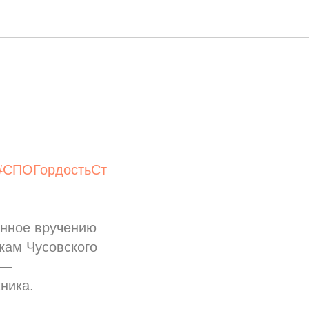
#СПОГордостьСт
ённое вручению
кам Чусовского
 —
ника.