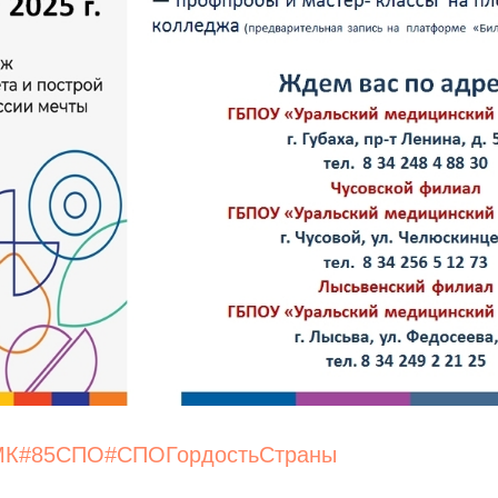
МК
#85СПО
#СПОГордостьСтраны