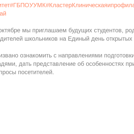
тет
#ГБПОУУМК
#КластерКлиническаяипрофил
ай
октябре мы приглашаем будущих студентов, ро
одителей школьников на Единый день открытых
звано ознакомить с направлениями подготовки
ями, дать представление об особенностях при
опросы посетителей.