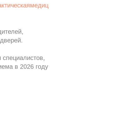
актическаямедиц
дителей,
 дверей.
 специалистов,
ема в 2026 году