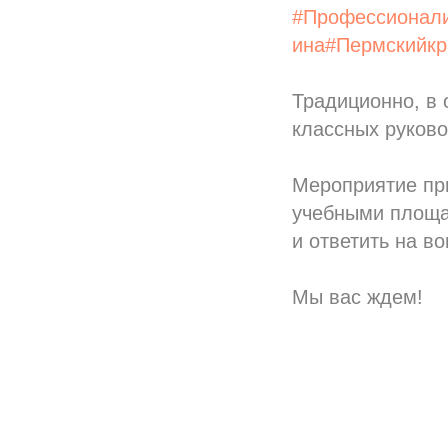
#Профессионали
ина
#Пермскийкр
Традиционно, в 
классных руков
Мероприятие при
учебными площад
и ответить на в
Мы вас ждем!