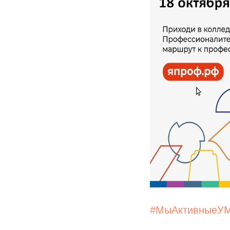
#МыАктивныеУ