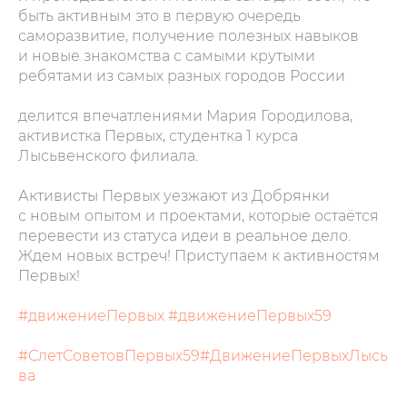
быть активным это в первую очередь
саморазвитие, получение полезных навыков
и новые знакомства с самыми крутыми
ребятами из самых разных городов России
делится впечатлениями Мария Городилова,
активистка Первых, студентка 1 курса
Лысьвенского филиала.
Активисты Первых уезжают из Добрянки
с новым опытом и проектами, которые остаётся
перевести из статуса идеи в реальное дело.
Ждем новых встреч! Приступаем к активностям
Первых!
#движениеПервых
#движениеПервых59
#СлетСоветовПервых59#ДвижениеПервыхЛысь
ва