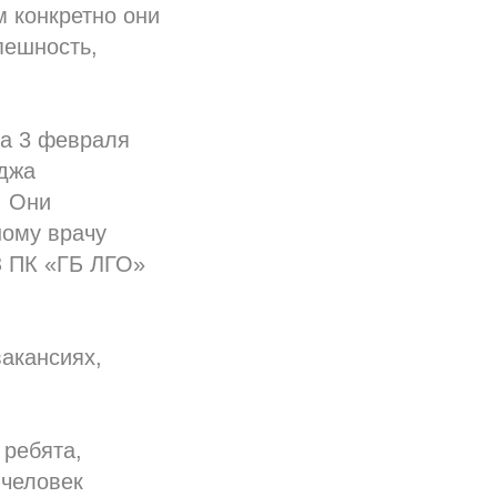
м конкретно они
пешность,
ла 3 февраля
еджа
. Они
ному врачу
З ПК «ГБ ЛГО»
акансиях,
 ребята,
 человек