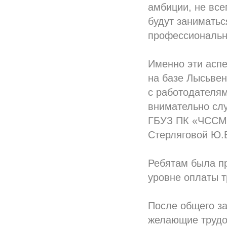
амбиции, не все
будут заниматьс
профессиональн
Именно эти аспе
на базе Лысьве
с работодателям
внимательно сл
ГБУЗ ПК «ЧССМП
Стерляговой Ю.
Ребятам была пр
уровне оплаты т
После общего з
желающие трудоу