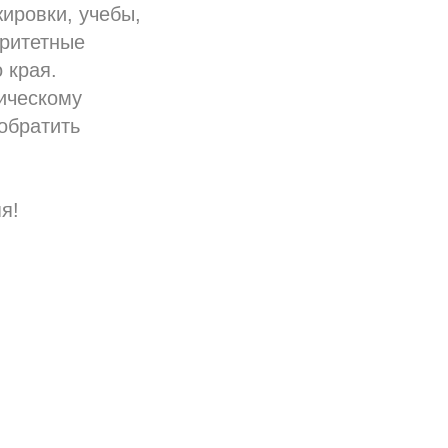
ировки, учебы,
оритетные
 края.
ическому
обратить
я!