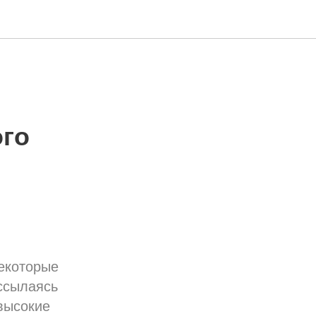
ого
некоторые
 ссылаясь
высокие