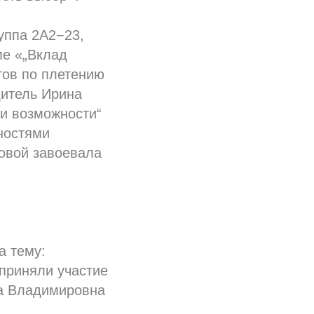
уппа 2А2−23,
ме «„Вклад
тов по плетению
дитель Ирина
ои возможности“
ностями
овой завоевала
а тему:
 приняли участие
а Владимировна