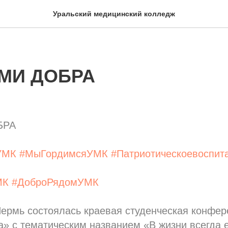
Уральский медицинский колледж
МИ ДОБРА
БРА
УМК
#МыГордимсяУМК
#Патриотическоевоспи
МК
#ДоброРядомУМК
 Пермь состоялась краевая студенческая конфе
» с тематическим названием «В жизни всегда 