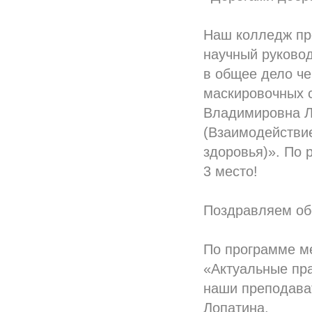
Наш колледж пре
научный руковод
в общее дело че
маскировочных с
Владимировна Ло
(Взаимодействи
здоровья)». По
3 место!
Поздравляем об
По программе ме
«Актуальные пра
наши преподава
Лопатина.