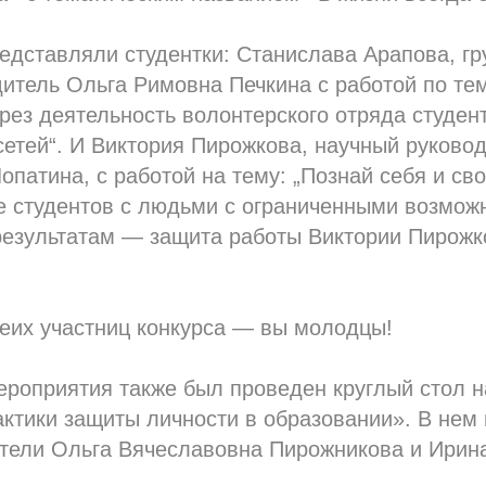
дставляли студентки: Станислава Арапова, гр
итель Ольга Римовна Печкина с работой по те
рез деятельность волонтерского отряда студен
етей“. И Виктория Пирожкова, научный руково
патина, с работой на тему: „Познай себя и св
е студентов с людьми с ограниченными возмож
 результатам — защита работы Виктории Пирожк
еих участниц конкурса — вы молодцы!
роприятия также был проведен круглый стол н
ктики защиты личности в образовании». В нем
тели Ольга Вячеславовна Пирожникова и Ирин