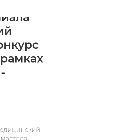
лиала
ий
онкурс
 рамках
-
медицинский
 мастера