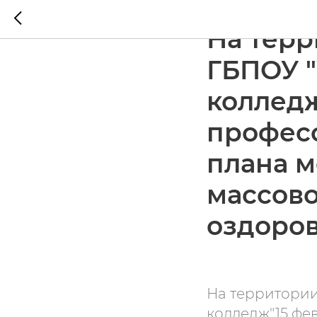
2023-02-19 11:42
На терр
ГБПОУ 
колледж
професс
плана м
массово
оздоро
На территори
колледж"15 фе