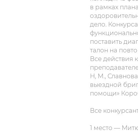
в рамках план
оздоровительн
дело. Конкурс
функционально
поставить диаг
талон на повт
Все действия 
преподавателе
Н, М., Славнов
выездной бриг
помощи» Короб
Все конкурсан
1 место — Мит