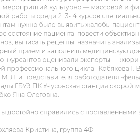
а мероприятий культурно — массовой и фи
ой работы среди 2−3- 4 курсов специальн
антам нужно было выявить жалобы пациент
е состояние пациента, повести объективн
ноз, выписать рецепты, назначить анализы
орный прием и заполнить медицинскую до
конкурсантов оценивали эксперты — жюри 
й профессионального цикла- Кобякова Г. В
а М. Л. и представителя работодателя -фел
ады ГБУЗ ПК «Чусовская станция скорой 
ко Яна Олеговна.
ты достойно справились с поставленными 
юхляева Кристина, группа 4Ф