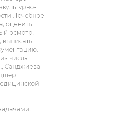
зкультурно-
ости Лечебное
а, оценить
ый осмотр,
, выписать
кументацию.
из числа
., Санджиева
ьдшер
медицинской
задачами.