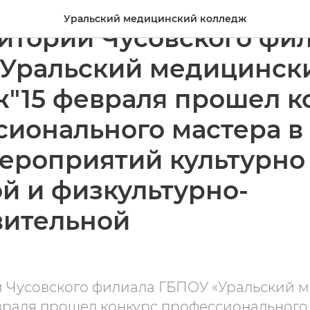
Уральский медицинский колледж
итории Чусовского фи
"Уральский медицинск
"15 февраля прошел к
ионального мастера в
ероприятий культурно 
й и физкультурно-
вительной
и Чусовского филиала ГБПОУ «Уральский 
враля прошел конкурс профессионального