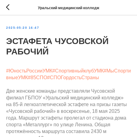
Уральский медицинский колледж
2025-05-20 16:47
ЭСТАФЕТА ЧУСОВСКОЙ
РАБОЧИЙ
#ЮностьРоссииУМК
#СпортивныйклубУМК
#МыСпорти
вныеУМК
#85СПО
#СПОГордостьСтраны
Две женские команды представляли Чусовской
филиал ГБПОУ «Уральский медицинский колледж»
на 85-й легкоатлетической эстафете на призы газеты
«Чусовской рабочий» в воскресенье, 18 мая 2025
года. Маршрут эстафеты пролегал от стадиона дома
спорта «Металлург» по улице Ленина. Общая
протяжённость маршрута составила 2430 м