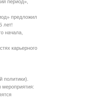
ий период»,
иод» предложил
5 лет!
го начала,
стях карьерного
 политики).
и мероприятия:
лятся