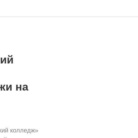
кий
жи на
кий колледж»