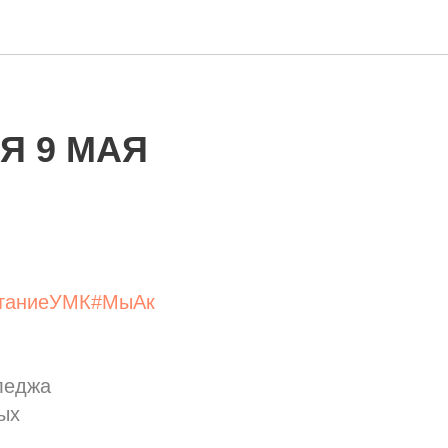
Я 9 МАЯ
итаниеУМК
#МыАк
леджа
ых