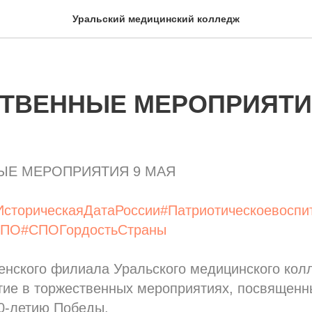
Уральский медицинский колледж
ТВЕННЫЕ МЕРОПРИЯТИ
ЫЕ МЕРОПРИЯТИЯ 9 МАЯ
ИсторическаяДатаРоссии
#Патриотическоевосп
СПО
#СПОГордостьСтраны
енского филиала Уральского медицинского кол
тие в торжественных мероприятиях, посвященн
0-летию Победы.