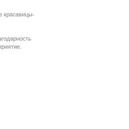
е красавицы-
агодарность
приятие.