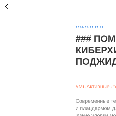
2026-02-27 17:41
### ПО
КИБЕРХ
ПОДЖИД
#МыАктивные
#
Современные тех
и плацдармом дл
чужие уловки мо