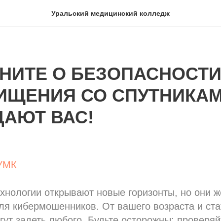
Уральский медицинский колледж
МНИТЕ О БЕЗОПАСНОСТИ
ИЩЕНИЯ СО СПУТНИКА
АЮТ ВАС!
УМК
нологии открывают новые горизонты, но они ж
я кибермошенников. От вашего возраста и стат
гут задеть любого. Будьте осторожны: проверя