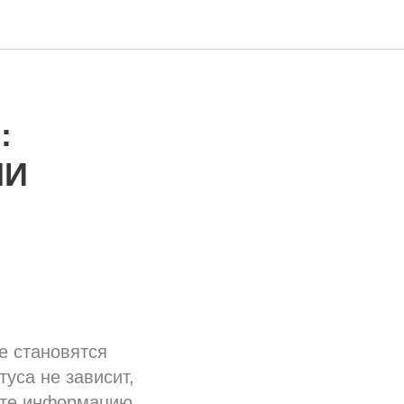
:
МИ
е становятся
уса не зависит,
йте информацию,