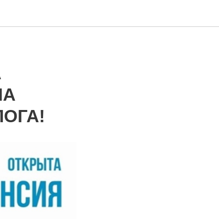
А
НА
ОГА!