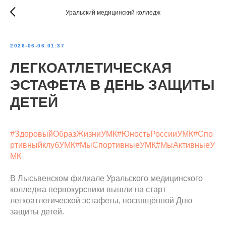
Уральский медицинский колледж
2026-06-06 01:37
ЛЕГКОАТЛЕТИЧЕСКАЯ
ЭСТАФЕТА В ДЕНЬ ЗАЩИТЫ
ДЕТЕЙ
#ЗдоровыйОбразЖизниУМК
#ЮностьРоссииУМК
#Спо
ртивныйклубУМК
#МыСпортивныеУМК
#МыАктивныеУ
МК
В Лысьвенском филиале Уральского медицинского
колледжа первокурсники вышли на старт
легкоатлетической эстафеты, посвящённой Дню
защиты детей.