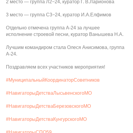
2 место — группа Л2−24, куратор Г. В.Ларионова
3 место — группа С3−24, куратор И.А.Елфимов
Отдельно отмечена группа А-24 за лучшее
исполнение строевой песни, куратор Ванышева Н.А.
Лучшим командиром стала Олеся Анисимова, группа
А-24.
Поздравляем всех участников мероприятия!
#МуниципальныйКоординаторСоветников
#НавигаторыДетстваЛысьвенскогоМО
#НавигаторыДетстваБерезовскогоМО
#НавигаторыДетстваКунгурскогоМО
#НавигаторыСПО59