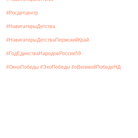
#Росдетцентр
#НавигаторыДетства
#НавигаторыДетстваПермскийКрай
#ГодЕдинстваНародовРоссии59
#ОкнаПобеды
#ЭхоПобеды
#оВеликойПобедеНД
Tilda
Made on