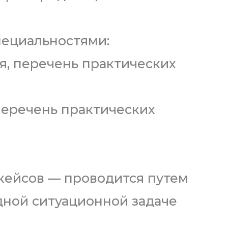
пециальностями:
я, перечень практических
перечень практических
кейсов — проводится путем
дной ситуационной задаче