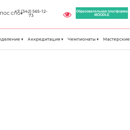
+7 (342) 565-12-
Образовательная платформа
ПОС СПО▾
73
MOODLE
деление ▾
Аккредитация ▾
Чемпионаты ▾
Мастерские