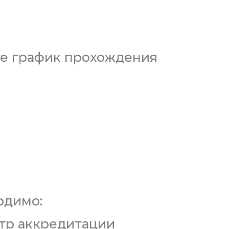
ите график прохождения
одимо:
нтр аккредитации