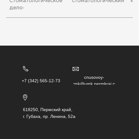
Стоматологическое
стоматологический
мес
дело-
chusovoy-
+7 (342) 565-12-73
umk@umk.permkrai.ru
618250, Пермский край,
г. Губаха, пр. Ленина, 52а