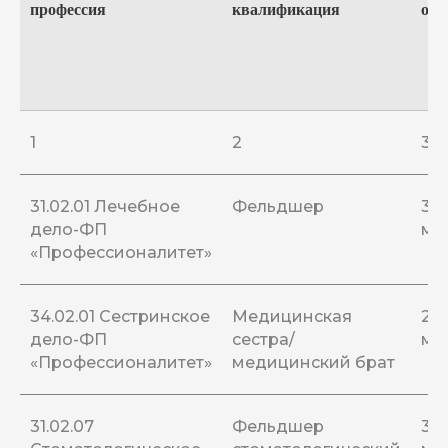
профессия
квалификация
обу
1
2
3
31.02.01 Лечебное
Фельдшер
3 г.
дело-ФП
мес
«Профессионалитет»
34.02.01 Сестринское
Медицинская
2 г.
дело-ФП
сестра/
мес
«Профессионалитет»
медицинский брат
31.02.07
Фельдшер
3 г.