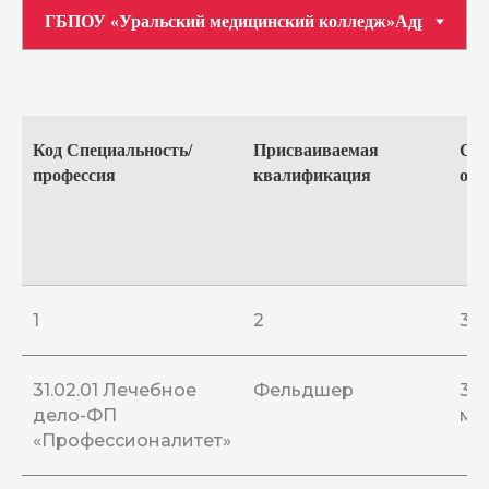
Код Специальность/
Присваиваемая
Ср
профессия
квалификация
обу
1
2
3
31.02.01 Лечебное
Фельдшер
3 г.
дело-ФП
мес
«Профессионалитет»