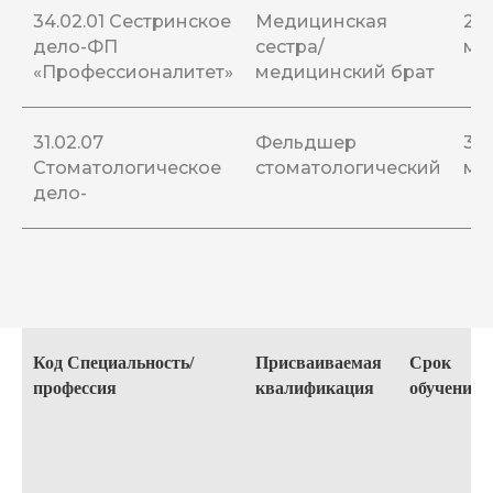
34.02.01 Сестринское
Медицинская
2 г.
дело-ФП
сестра/
мес
«Профессионалитет»
медицинский брат
31.02.07
Фельдшер
3 г.
Стоматологическое
стоматологический
мес
дело-
Код Специальность/
Присваиваемая
Срок
профессия
квалификация
обучения