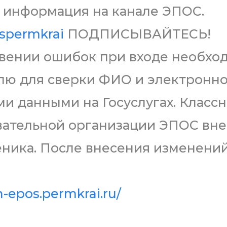
 информация на канале ЭПОС.
ospermkrai
ПОДПИСЫВАЙТЕСЬ!
овении ошибок при входе необхо
елю для сверки ФИО и электронн
ми данными на Госуслугах. Класс
вательной организации ЭПОС вне
еника. После внесения изменени
h-epos.permkrai.ru/