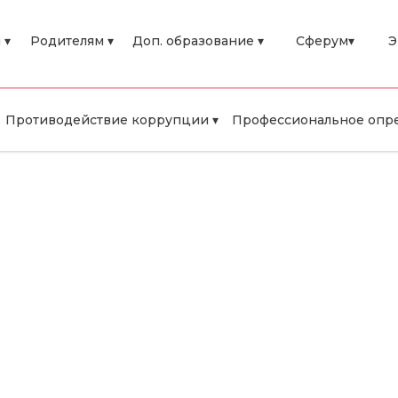
 ▾
Родителям ▾
Доп. образование ▾
Сферум▾
Э
Противодействие коррупции ▾
Профессиональное опре