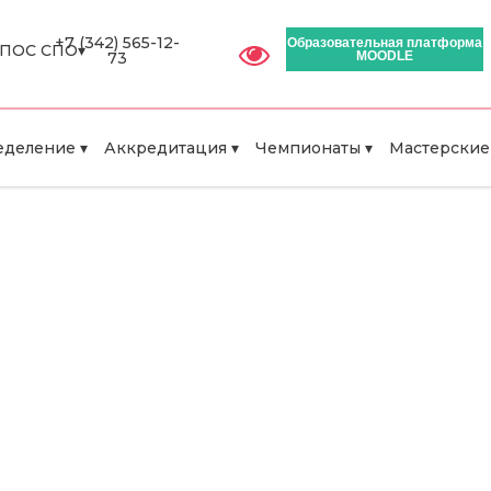
+7 (342) 565-12-
Образовательная платформа
ПОС СПО▾
73
MOODLE
деление ▾
Аккредитация ▾
Чемпионаты ▾
Мастерские