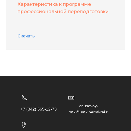
Характеристика к программе
профессиональной переподготовки
Скачать
chusovoy-
+7 (342) 565-12-73
umk@umk.permkrai.ru