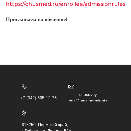
https://chusmed.ru/enrollee/admissionrules
Приглашаем на обучение!
chusovoy-
+7 (342) 565-12-73
umk@umk.permkrai.ru
618250, Пермский край,
г. Губаха, пр. Ленина, 52а