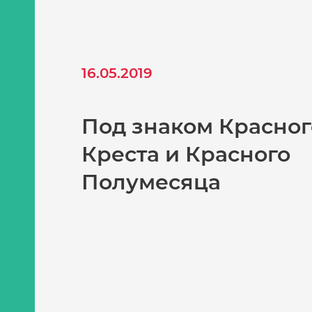
кое
16.05.2019
ся
ые
Под знаком Красног
ная
Креста и Красного
Полумесяца