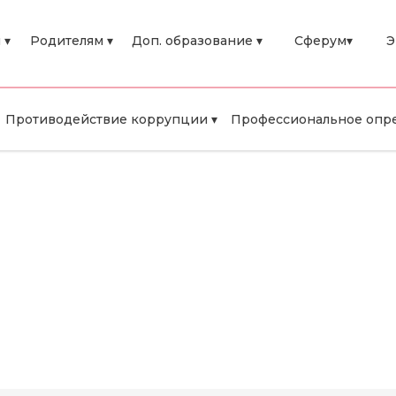
 ▾
Родителям ▾
Доп. образование ▾
Сферум▾
Э
Противодействие коррупции ▾
Профессиональное опре