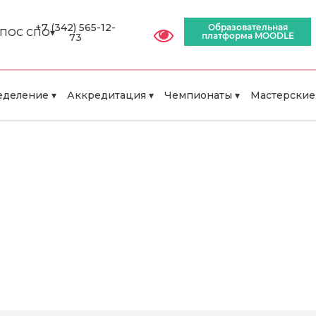
+7 (342) 565-12-
Образовательная
ПОС СПО▾
платформа MOODLE
73
деление ▾
Аккредитация ▾
Чемпионаты ▾
Мастерские