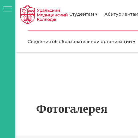
Студентам ▾
Абитуриентам
Сведения об образовательной организации ▾
Фотогалерея
я
о-