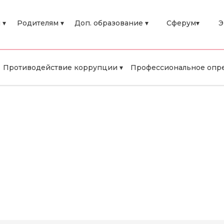
 ▾
Родителям ▾
Доп. образование ▾
Сферум▾
Э
Противодействие коррупции ▾
Профессиональное опре