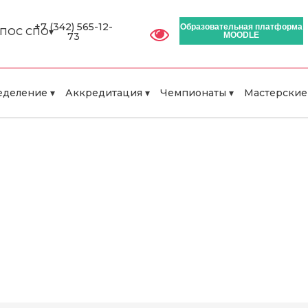
+7 (342) 565-12-
Образовательная платформа
ПОС СПО▾
73
MOODLE
деление ▾
Аккредитация ▾
Чемпионаты ▾
Мастерские