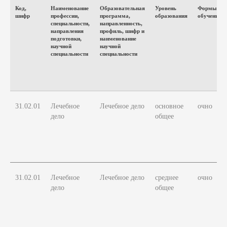
Код,
Наименование
Образовательная
Уровень
Формы
шифр
профессии,
программа,
образования
обучения
специальности,
направленность,
направления
профиль, шифр и
подготовки,
наименование
научной
научной
специальности
специальности
31.02.01
Лечебное
Лечебное дело
основное
очно
дело
общее
31.02.01
Лечебное
Лечебное дело
среднее
очно
дело
общее