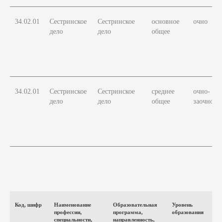
34.02.01
Сестринское
Сестринское
основное
очно
дело
дело
общее
34.02.01
Сестринское
Сестринское
среднее
очно-
дело
дело
общее
заочно
Код, шифр
Наименование
Образовательная
Уровень
Ф
профессии,
программа,
образования
о
специальности,
направленность,