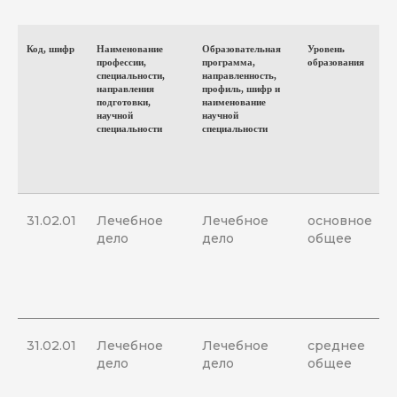
Код, шифр
Наименование
Образовательная
Уровень
Ф
профессии,
программа,
образования
о
специальности,
направленность,
направления
профиль, шифр и
подготовки,
наименование
научной
научной
специальности
специальности
31.02.01
Лечебное
Лечебное
основное
дело
дело
общее
31.02.01
Лечебное
Лечебное
среднее
дело
дело
общее