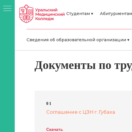
Студентам ▾
Абитуриентам
Error get alias
Сведения об образовательной организации ▾
Документы по тру
01
Соглашение с ЦЗН г. Губаха
я
о-
Скачать