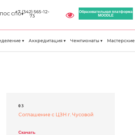
+7 (342) 565-12-
Образовательная платформа
ПОС СПО▾
73
MOODLE
деление ▾
Аккредитация ▾
Чемпионаты ▾
Мастерские
03
Соглашение с ЦЗН г. Чусовой
Скачать